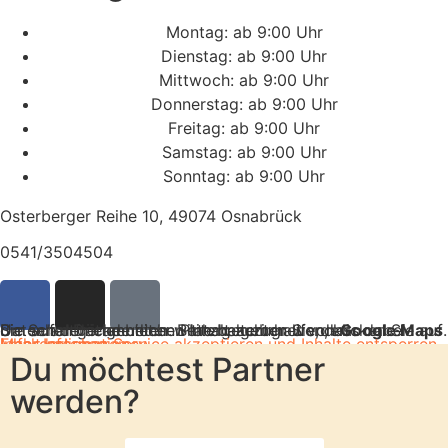
Montag: ab 9:00 Uhr
Dienstag: ab 9:00 Uhr
Mittwoch: ab 9:00 Uhr
Donnerstag: ab 9:00 Uhr
Freitag: ab 9:00 Uhr
Samstag: ab 9:00 Uhr
Sonntag: ab 9:00 Uhr
Osterberger Reihe 10, 49074 Osnabrück
0541/3504504
Sie sehen gerade einen Platzhalterinhalt von
. Um auf den eigentlichen Inhalt zuzugreifen, klicken Sie auf die Schaltfläche unten. Bitte beachten Sie, dass dabei Daten an Drittanbieter weitergegeben werden.
Google Maps
Mehr Informationen
Inhalt entsperren
Erforderlichen Service akzeptieren und Inhalte entsperren
Du möchtest Partner
werden?